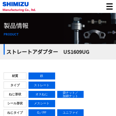
製品情報
PRODUCT
ストレートアダプター US1609UG
材質
鉄
タイプ
ストレート
袋ナット／
ねじ形状
オスねじ
加締ナット
シール形状
メスシート
ねじタイプ
G／
PF
ユニファイ