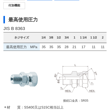
付加機能
最高使用圧力
JIS B 8363
ネジサイズ
1/4
3/8
1/2
3/4
1
1 1/4
1 1/2
2
最高使用圧力 MPa
35
35
35
28
21
17
11
11
接続口金具：
SR05
材 質：SS400又はS15C相当以上