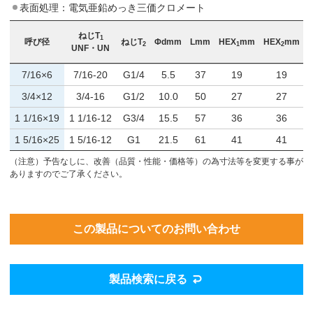
表面処理：電気亜鉛めっき三価クロメート
ねじT
1
呼び径
ねじT
Φdmm
Lmm
HEX
mm
HEX
mm
2
1
2
UNF・UN
7/16×6
7/16‐20
G1/4
5.5
37
19
19
3/4×12
3/4‐16
G1/2
10.0
50
27
27
1 1/16×19
1 1/16‐12
G3/4
15.5
57
36
36
1 5/16×25
1 5/16‐12
G1
21.5
61
41
41
（注意）予告なしに、改善（品質・性能・価格等）の為寸法等を変更する事が
ありますのでご了承ください。
この製品についてのお問い合わせ
製品検索に戻る